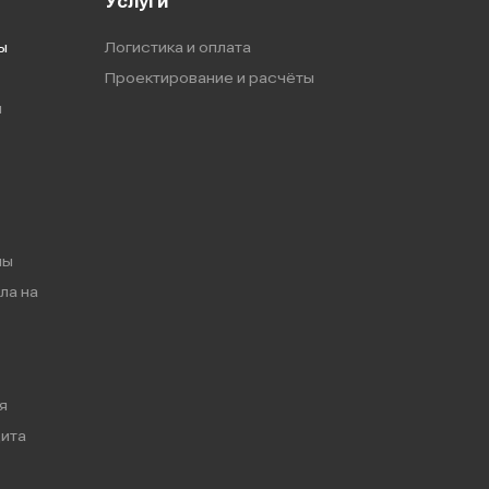
Услуги
ы
Логистика и оплата
Проектирование и расчёты
ы
мы
ла на
я
ита