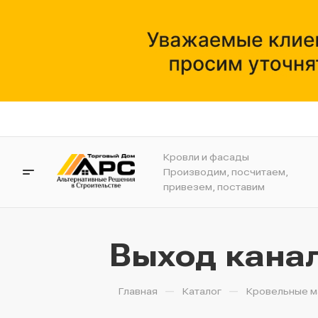
Кровли и фасады
Производим, посчитаем,
привезем, поставим
Выход кана
—
—
Главная
Каталог
Кровельные м