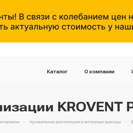
Каталог
О компании
Монтажникам
лизации KROVENT P
—
—
атериалы
Кровельная вентиляция и антенные выходы