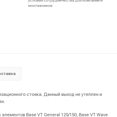
условия сотрудничества для компаний и
монтажников
ы
оставка
зационного стояка. Данный выход не утеплен и
ах.
элементов Base VT General 125/150, Base VT Wave