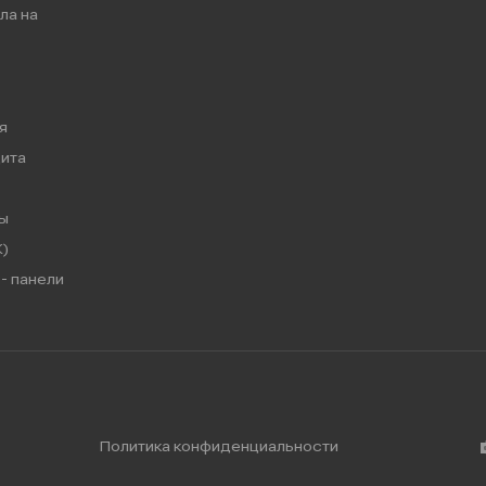
ла на
я
ита
ы
)
- панели
Политика конфиденциальности