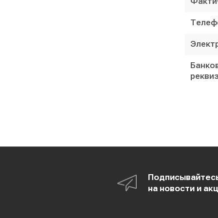
Факти
Телефо
Электр
Банко
рекви
Подписывайтес
на новости и ак