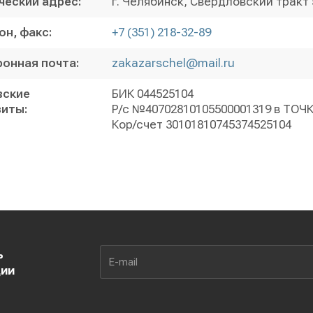
ческий адрес:
г. Челябинск, Свердловский тракт
н, факс:
+7 (351) 218-32-89
онная почта:
zakazarschel@mail.ru
вские
БИК 044525104
зиты:
Р/с №40702810105500001319 в ТОЧ
Кор/счет 30101810745374525104
ь
ции