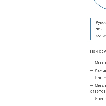
Руко
зоны
сотр
При ос
Мы от
Кажды
Нашем
Мы ст
ответст
Извле