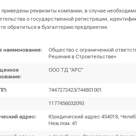
 приведены реквизиты компании, в случае необходим
етельства о государственной регистрации, идентифи
те обратиться в бухгалтерию предприятия.
е наименование:
Общество с ограниченной ответс
Решения в Строительстве»
щенное
ООО ТД "АРС"
нование:
ПП:
7447272423/744801001
1177456032093
ческий адрес:
Юридический адрес 454018, Челяби
Неж.пом. 41