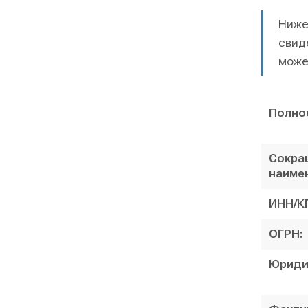
Ниже
свид
може
Полно
Сокра
наиме
ИНН/К
ОГРН:
Юриди