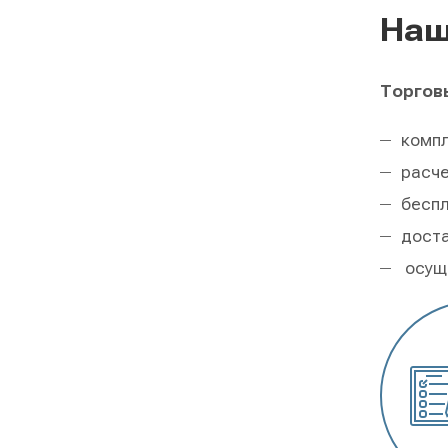
Наш
Торговы
комп
расче
беспл
доста
осущ