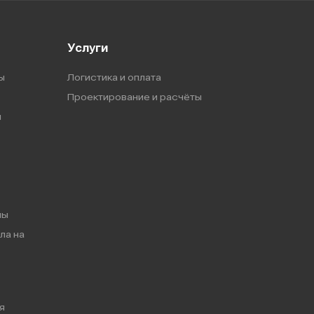
Услуги
ы
Логистика и оплата
Проектирование и расчёты
ы
мы
ла на
я