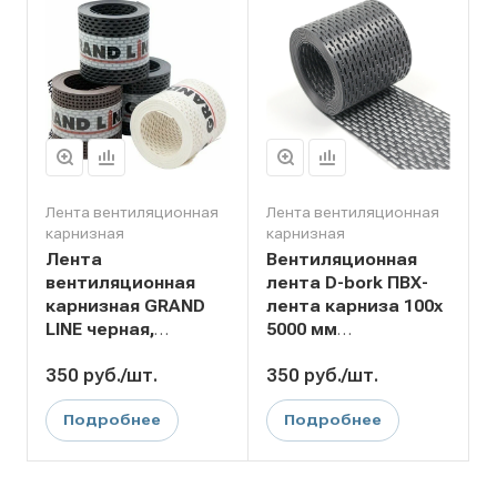
Лента вентиляционная
Лента вентиляционная
карнизная
карнизная
Лента
Вентиляционная
вентиляционная
лента D-bork ПВХ-
карнизная GRAND
лента карниза 100х
LINE черная,
5000 мм
графит, коричневая
коричневая,
350
руб.
/шт.
350
руб.
/шт.
100х5000
графит, белая
Подробнее
Подробнее