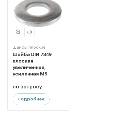
Шайбы плоские
Шайба DIN 7349
плоская
увеличенная,
усиленная M5
по зап
р
осу
Подробнее