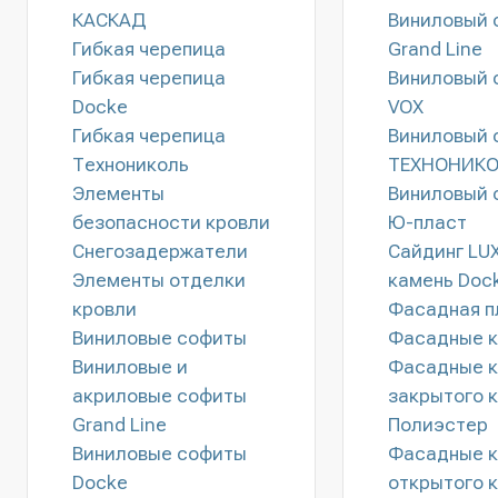
КАСКАД
Виниловый 
Гибкая черепица
Grand Line
Гибкая черепица
Виниловый 
Docke
VOX
Гибкая черепица
Виниловый 
Технониколь
ТЕХНОНИКО
Элементы
Виниловый 
безопасности кровли
Ю-пласт
Снегозадержатели
Сайдинг LU
Элементы отделки
камень Doc
кровли
Фасадная п
Виниловые софиты
Фасадные 
Виниловые и
Фасадные 
акриловые софиты
закрытого 
Grand Line
Полиэстер
Виниловые софиты
Фасадные 
Docke
открытого 