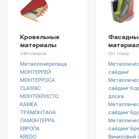
Кровельные
Фасадны
материалы
материа
249 товаров
201 товар
Металлочерепица
Металличе
МОНТЕРРЕЙ
сайдинг
МОНТЕРРОСА
Металличе
CLASSIC
сайдинг Ко
МОНТЕКРИСТО
доска
KAMEA
Металличе
ТРАМОНТАНА
сайдинг Бр
ЛАМОНТЕРРА
Металличе
ЕВРОПА
сайдинг Бр
KREDO
Виниловый 