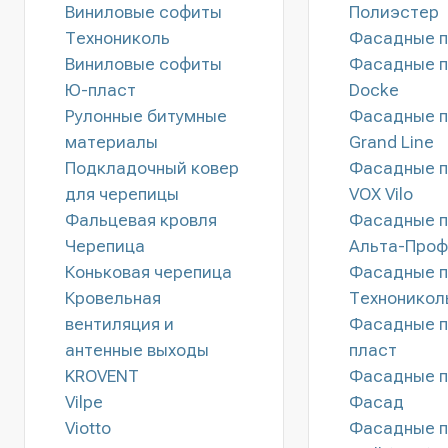
Виниловые софиты
Полиэстер
Технониколь
Фасадные п
Виниловые софиты
Фасадные п
Ю-пласт
Docke
Рулонные битумные
Фасадные п
материалы
Grand Line
Подкладочный ковер
Фасадные п
для черепицы
VOX Vilo
Фальцевая кровля
Фасадные п
Черепица
Альта-Проф
Коньковая черепица
Фасадные п
Кровельная
Техноникол
вентиляция и
Фасадные п
антенные выходы
пласт
KROVENT
Фасадные п
Vilpe
Фасад
Viotto
Фасадные п