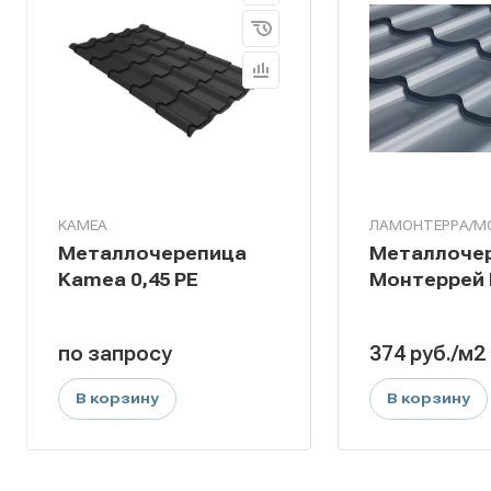
KAMEA
ЛАМОНТЕРРА/М
Металлочерепица
Металлоче
Kamea 0,45 PE
Монтеррей P
по зап
р
осу
374
руб.
/м2
В корзину
В корзину