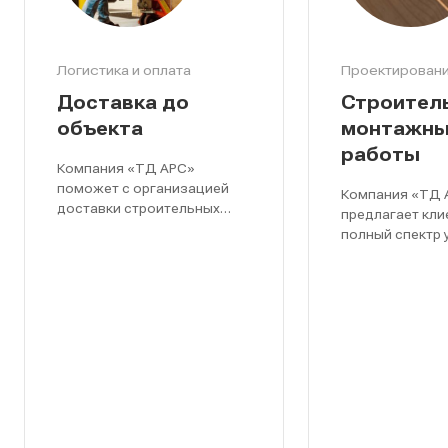
Логистика и оплата
Проектировани
Доставка до
Строител
объекта
монтажн
работы
Компания «ТД АРС»
поможет с организацией
Компания «ТД 
доставки строительных
предлагает кли
материалов и инвентаря к
полный спектр 
месту проведения работ
включающих в 
подходящим грузовым
проектировани
транспортом.
возведение зд
устройство кро
фасада, строи
объектов на з
участках (гараж
подсобных пом
заборов, бесед
Челябинске и п