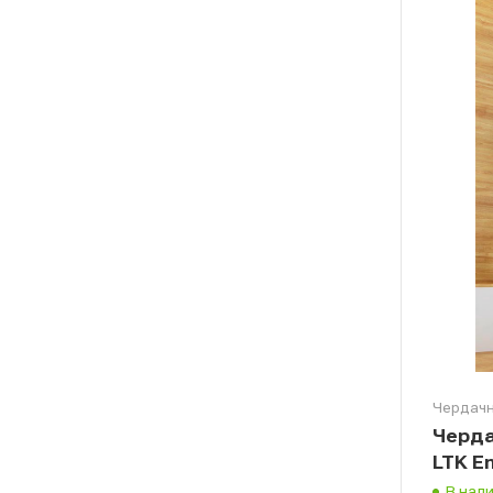
Чердачн
Черда
LTK E
В нал