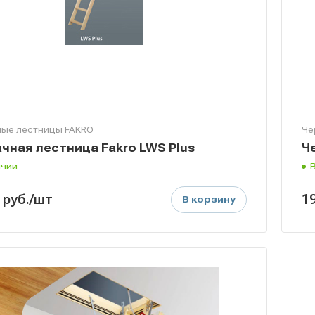
ые лестницы FAKRO
Че
чная лестница Fakro LWS Plus
Ч
ичии
0
руб.
/шт
1
В корзину