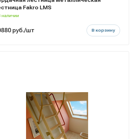
естница Fakro LMS
В наличии
0880
руб.
/шт
В корзину