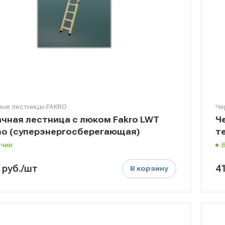
ые лестницы FAKRO
Че
чная лестница с люком Fakro LWT
Ч
o (суперэнергосберегающая)
т
ичии
0
руб.
/шт
4
В корзину