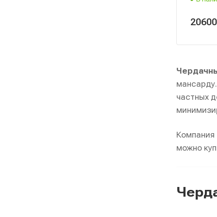
2060
Чердачны
мансарду.
частных д
минимизир
Компания 
можно куп
Черда