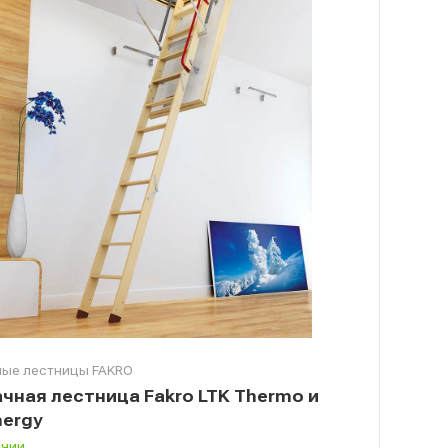
ые лестницы FAKRO
чная лестница Fakro LTK Thermo и
nergy
ичии