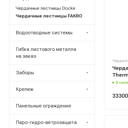
Чердачные лестницы Docke
Чердачные лестницы FAKRO
Водоотводные системы
Гибка листового металла
на заказ
Чердачн
Черда
Заборы
Therm
В нал
Крепеж
3330
Панельные ограждения
Паро-гидро-ветрозащита