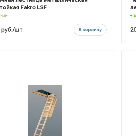
тойкая Fakro LSF
л
ичии
0
руб.
/шт
2
В корзину