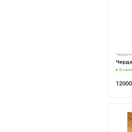
Чердачн
Черда
В нал
1200