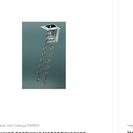
ые лестницы FAKRO
Че
чная лестница металлическая
Ч