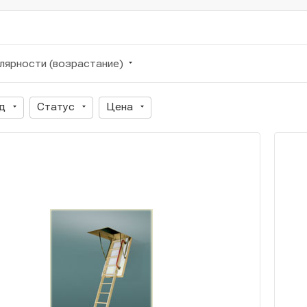
лярности (возрастание)
д
Статус
Цена