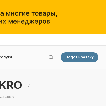
Услуги
Подать заявку
AKRO
7
цы FAKRO