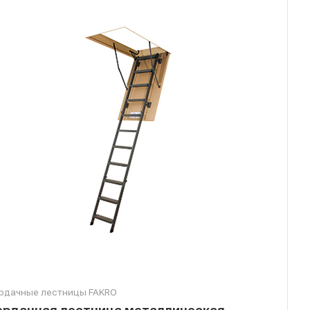
рдачные лестницы FAKRO
ердачная лестница металлическая