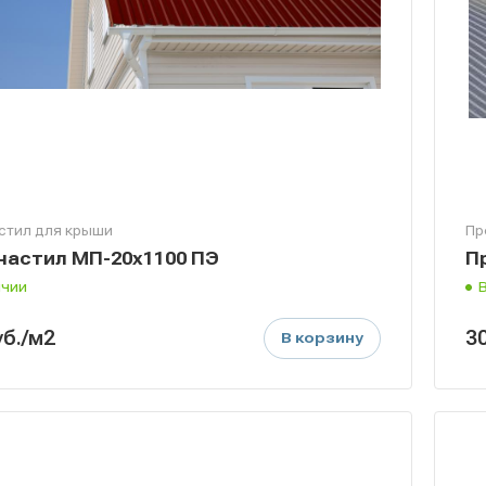
стил для крыши
Пр
астил МП-20х1100 ПЭ
П
ичии
уб.
/м2
3
В корзину