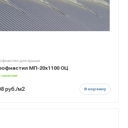
офнастил для крыши
рофнастил МП-20х1100 ОЦ
В наличии
08
руб.
/м2
В корзину