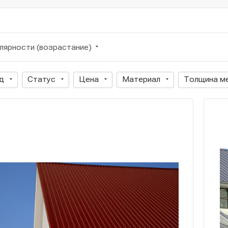
лярности (возрастание)
д
Статус
Цена
Материал
Толщина ме