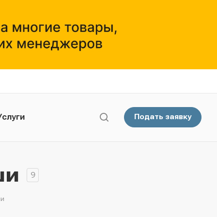
Услуги
Подать заявку
ши
9
ши