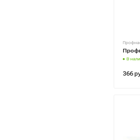
Профна
Профн
В нал
366
р