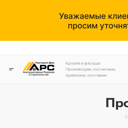
Кровли и фасады
Производим, посчитаем,
привезем, поставим
Пр
Г