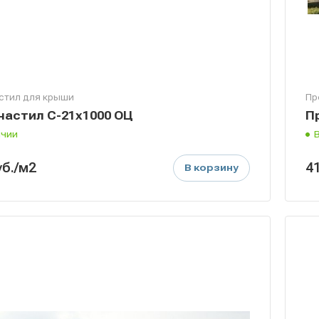
стил для крыши
Пр
астил С-21х1000 ОЦ
П
ичии
уб.
/м2
4
В корзину