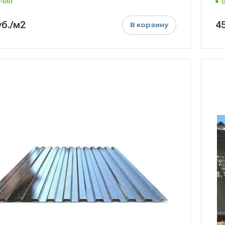
ичии
уб.
/м2
4
В корзину