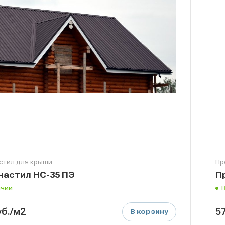
стил для крыши
Пр
астил НС-35 ПЭ
П
ичии
уб.
/м2
5
В корзину