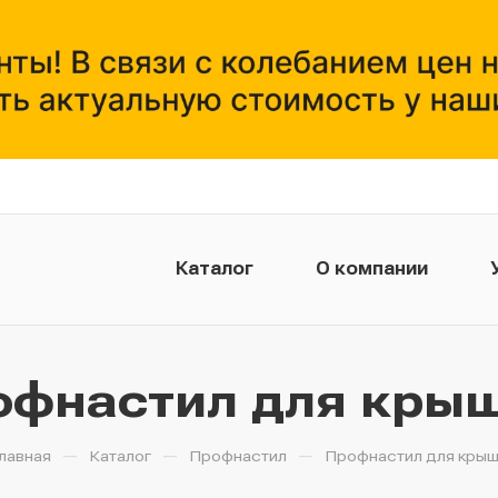
Каталог
О компании
Монтажникам
офнастил для кры
—
—
—
лавная
Каталог
Профнастил
Профнастил для кры