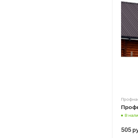
Профна
Профн
В нал
505
р