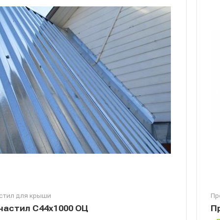
стил для крыши
Пр
астил С44х1000 ОЦ
П