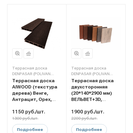
Террасная доска
Террасная доска
DENPASAR (POLIVAN
DENPASAR (POLIVAN
GROUP&LENO)
GROUP&LENO)
Террасная доска
Террасная доска
AIWOOD (текстура
двухсторонняя
дерева) Венге,
(20*140*2900 мм)
Антрацит, Орех,
ВЕЛЬВЕТ+3D,
Серый 22×140
коллекция
1150
руб.
/шт.
1900
руб.
/шт.
DENPASAR, ДПК,
цвет: чёрный,
1300 руб./шт.
2200 руб./шт.
тёмно-коричневый,
Подробнее
Подробнее
светло-коричневый