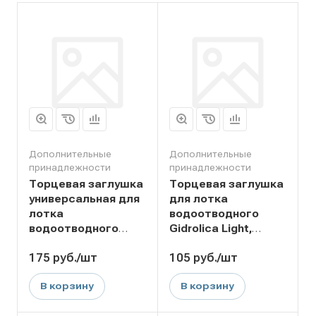
Дополнительные
Дополнительные
принадлежности
принадлежности
Торцевая заглушка
Торцевая заглушка
универсальная для
для лотка
лотка
водоотводного
водоотводного
Gidrolica Light,
Gidrolica
пластиковая
175
руб.
/шт
105
руб.
/шт
Standart/Standart
Plus DN100,
В корзину
В корзину
пластиковая