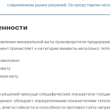
современном рынке решений. Он представлен нес
енности
товлении минеральной ваты производители придержи
мент причисляет к категории минваты несколько тепл
ловолокно
овату
ную вату.
 решений присущи специфические показатели толщин
риант обладает определенными показателями теплоп
, влагостойкости и способности противостоять нагрев