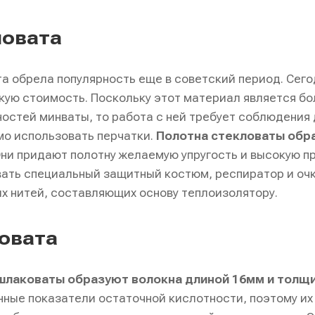
ловата
а обрела популярность еще в советский период. Сего
кую стоимость. Поскольку этот материал является бо
остей минваты, то работа с ней требует соблюдения 
о использовать перчатки.
Полотна стекловаты обра
Они придают полотну желаемую упругость и высокую п
ать специальный защитный костюм, респиратор и очк
х нитей, составляющих основу теплоизолятору.
овата
шлаковаты образуют волокна длиной 16мм и толщи
ные показатели остаточной кислотности, поэтому и