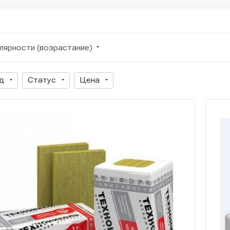
лярности (возрастание)
д
Статус
Цена