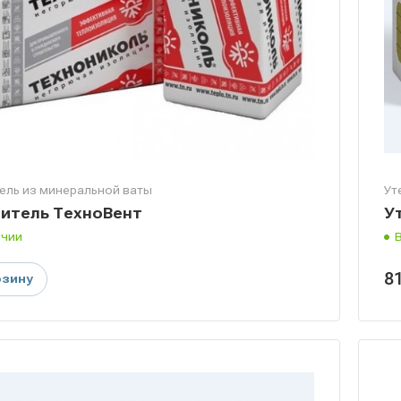
ель из минеральной ваты
Ут
итель ТехноВент
У
ичии
8
рзину