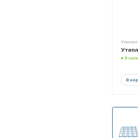
Утеплит
Утепл
В нал
В ко