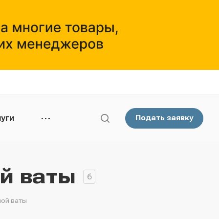
уги
Подать заявку
й ваты
6
ной ваты