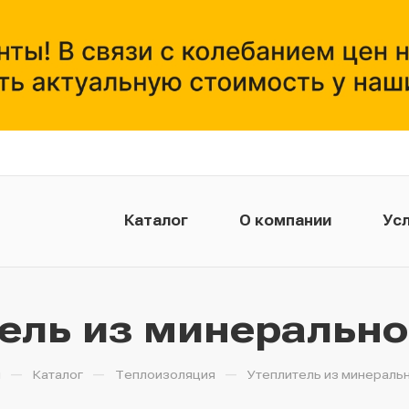
Каталог
О компании
Усл
ель из минерально
—
—
—
я
Каталог
Теплоизоляция
Утеплитель из минераль