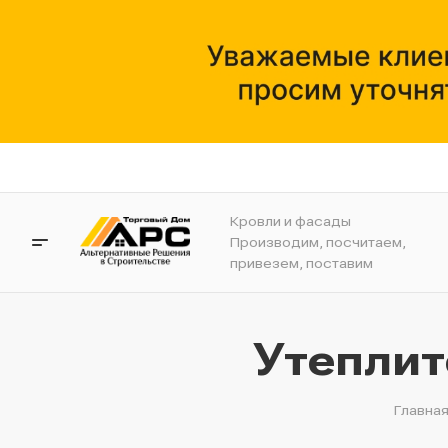
Кровли и фасады
Производим, посчитаем,
привезем, поставим
Утеплит
Главна