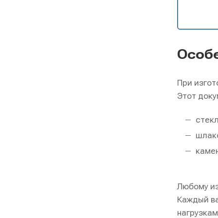
Особ
При изго
Этот доку
стек
шлак
камен
Любому из
Каждый ва
нагрузкам