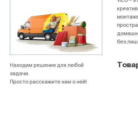
VILO – 
креатив
монтаже
простра
домашне
без лиш
Товар
Находим решения для любой
задачи.
Просто расскажите нам о ней!