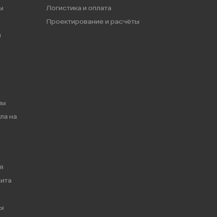
ы
Логистика и оплата
Проектирование и расчёты
ы
мы
ла на
я
ита
ы