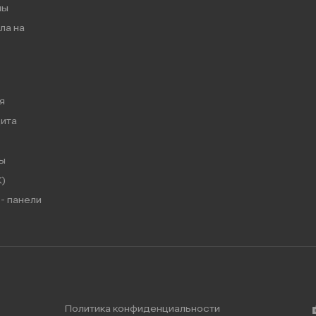
мы
ла на
я
ита
ы
)
- панели
Политика конфиденциальности