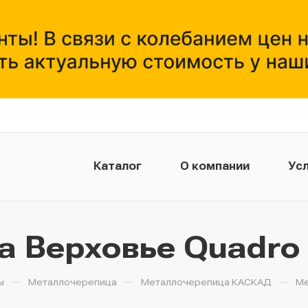
Каталог
О компании
Усл
Верховье Quadro Pr
—
—
—
ы
Металлочерепица
Металлочерепица КАСКАД
Ме