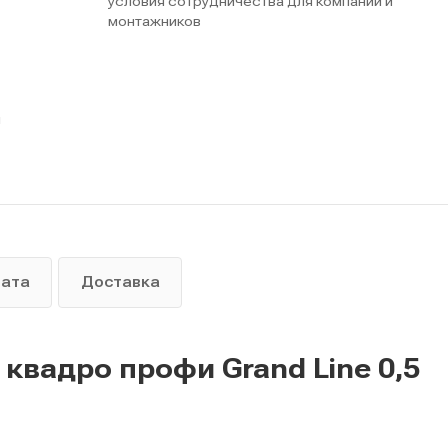
условия сотрудничества для компаний и
монтажников
ы
лата
Доставка
квадро профи Grand Line 0,5