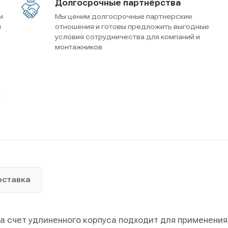
Долгосрочные партнёрства
и
Мы ценим долгосрочные партнерские
м
отношения и готовы предложить выгодные
условия сотрудничества для компаний и
монтажников
ы
оставка
 счет удлиненного корпуса подходит для применения