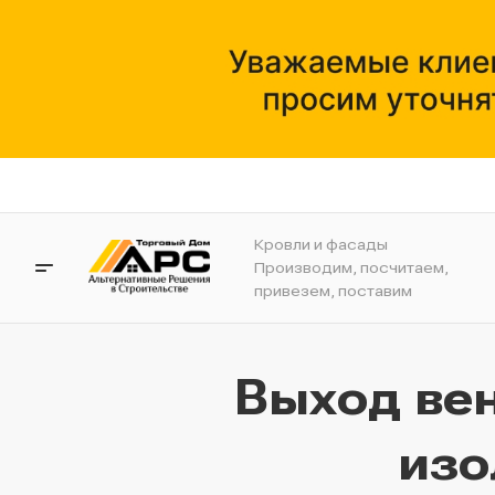
Кровли и фасады
Производим, посчитаем,
привезем, поставим
Выход вен
изо