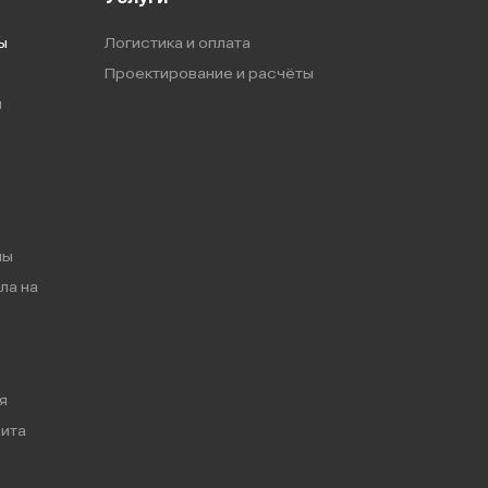
ы
Логистика и оплата
Проектирование и расчёты
ы
мы
ла на
я
ита