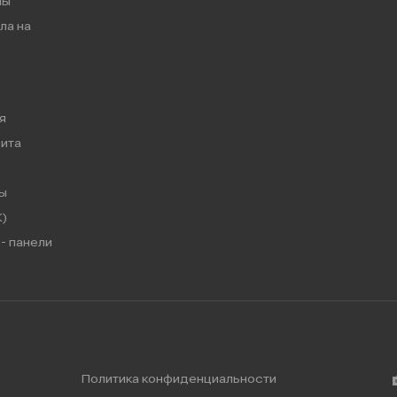
мы
ла на
я
ита
ы
)
- панели
Политика конфиденциальности