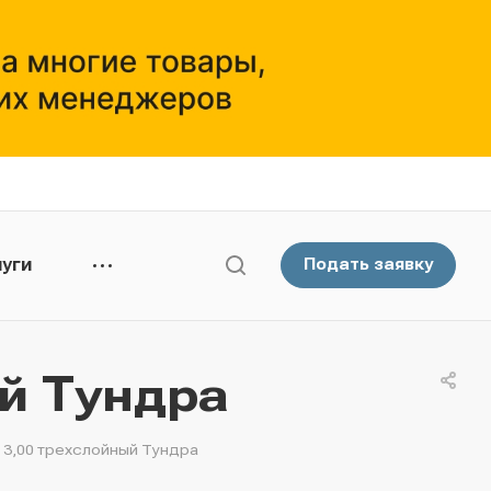
уги
Подать заявку
ый Тундра
с 3,00 трехслойный Тундра