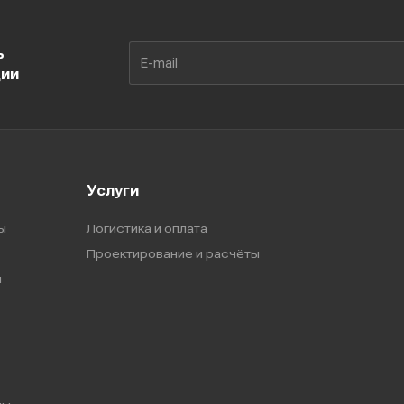
ь
ции
Услуги
ы
Логистика и оплата
Проектирование и расчёты
ы