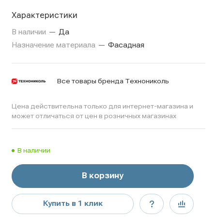
узор и оттенок создают особую атмосферу и
Характеристики
ощущение глубины истории.
В наличии
—
Да
Назначение материала
—
Фасадная
Все товары бренда Технониколь
Цена действительна только для интернет-магазина и
может отличаться от цен в розничных магазинах
В наличии
В корзину
Купить в 1 клик