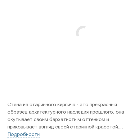
Стена из старинного кирпича - это прекрасный
образец архитектурного наследия прошлого, она
окутывает своим бархатистым оттенком и
приковывает взгляд своей старинной красотой.
Рельефные поверхности кирпичей, их неповторимый
Подробности