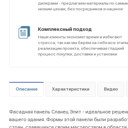
дилерами - предлагаем материалы по самы
низким ценам, без посредников и наценок
Комплексный подход
Наши клиенты экономят время и избегают
стресса, так как мы берём на себя все этап
реализации проекта, обеспечивая гладкий
процесс покупки, доставки и установки
Описание
Характеристики
Видео
Фасадная панель Сланец Элит - идеальное решен
вашего здания. Формы этой панели были разрабо
стран, славящихся своим мастерством в области 