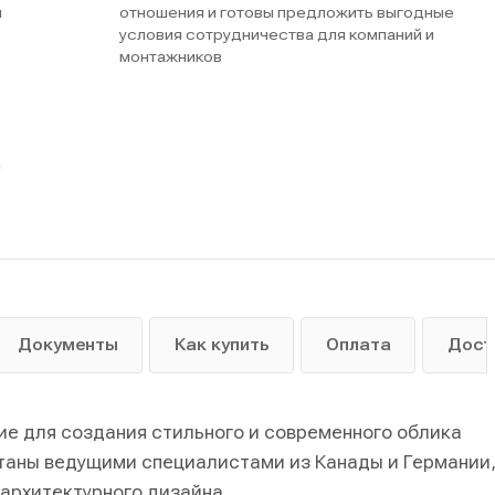
м
отношения и готовы предложить выгодные
условия сотрудничества для компаний и
монтажников
ы
Документы
Как купить
Оплата
Дост
ие для создания стильного и современного облика
таны ведущими специалистами из Канады и Германии
архитектурного дизайна.