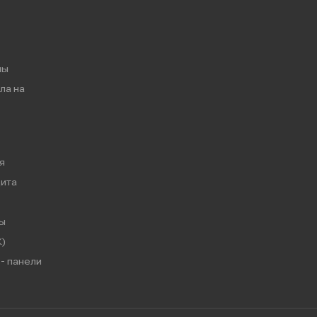
мы
ла на
я
ита
ы
)
- панели