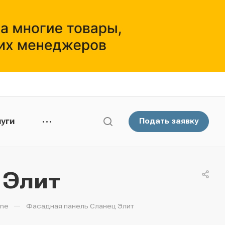
уги
Подать заявку
 Элит
—
ine
Фасадная панель Сланец Элит