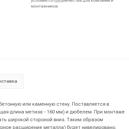
условия сотрудничества для компаний и
монтажников
ы
оставка
бетонную или каменную стену. Поставляется в
бщая длина метиза - 160 мм) и дюбелем. При монтаже
ть широкой стороной вниз. Таким образом
рное расширение металла) будет нивелировано.