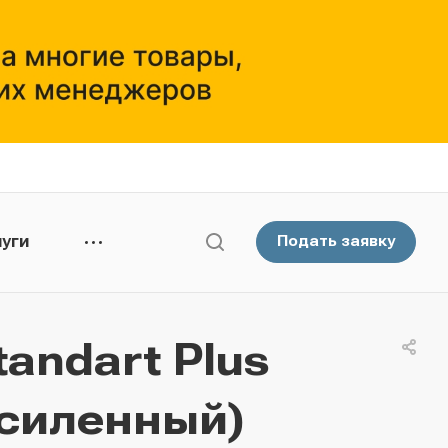
уги
Подать заявку
andart Plus
усиленный)