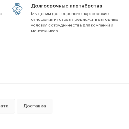
Долгосрочные партнёрства
и
Мы ценим долгосрочные партнерские
м
отношения и готовы предложить выгодные
условия сотрудничества для компаний и
монтажников
ы
лата
Доставка