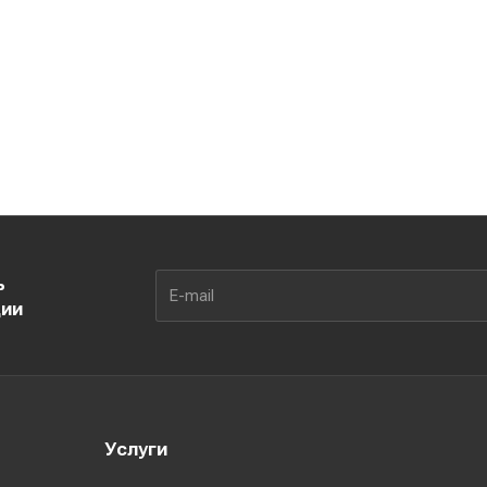
ь
ции
Услуги