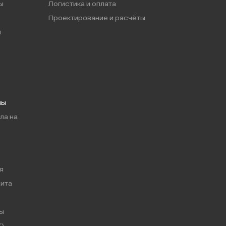
ы
Логистика и оплата
Проектирование и расчёты
ы
мы
ла на
я
ита
ы
)