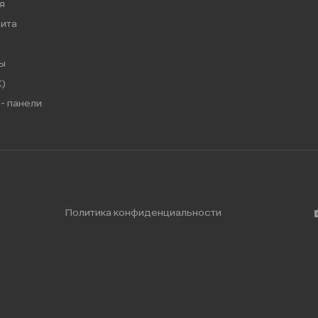
я
ита
ы
)
- панели
Политика конфиденциальности