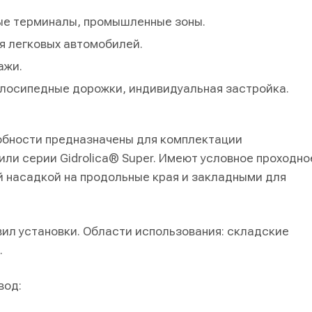
ные терминалы, промышленные зоны.
я легковых автомобилей.
ажи.
елосипедные дорожки, индивидуальная застройка.
обности предназначены для комплектации
ли серии Gidrolica® Super. Имеют условное проходно
й насадкой на продольные края и закладными для
вил установки. Области использования: складские
.
вод: