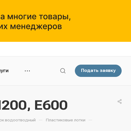
уги
Подать заявку
N200, E600
—
—
ок водоотводный
Пластиковые лотки