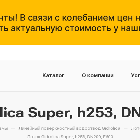
Каталог
О компании
Усл
lica Super, h253, D
—
—
емы
Линейный поверхностный водоотвод Gidrolica
Лот
Лоток Gidrolica Super, h253, DN200, E600