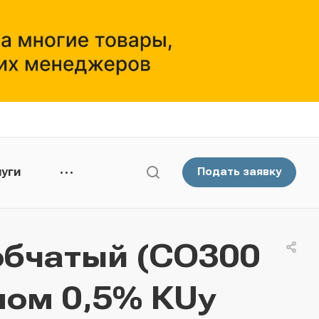
уги
Подать заявку
обчатый (СО300
оном 0,5% КUу