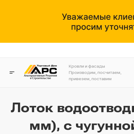
Кровли и фасады
Производим, посчитаем,
привезем, поставим
Лоток водоотвод
мм), с чугунн