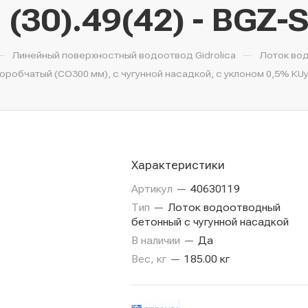
 (30).49(42) - BGZ-
—
—
Линейный поверхностный водоотвод Gidrolica
Лоток во
обчатый (СО300 мм), с чугунной насадкой, с уклоном 0,5% КUу 10
Характеристики
Артикул
—
40630119
Тип
—
Лоток водоотводный
бетонный с чугунной насадкой
В наличии
—
Да
Вес, кг
—
185.00 кг