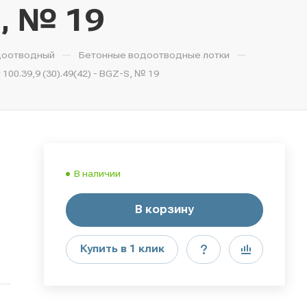
S, № 19
—
—
доотводный
Бетонные водоотводные лотки
0.39,9 (30).49(42) - BGZ-S, № 19
В наличии
В корзину
Купить в 1 клик