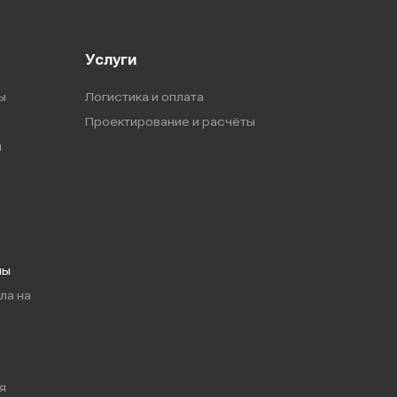
Услуги
ы
Логистика и оплата
Проектирование и расчёты
ы
мы
ла на
я