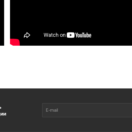
ь
ции