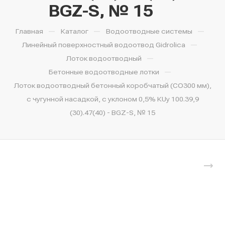
BGZ-S, № 15
—
—
—
Главная
Каталог
Водоотводные системы
—
Линейный поверхностный водоотвод Gidrolica
—
Лоток водоотводный
—
Бетонные водоотводные лотки
Лоток водоотводный бетонный коробчатый (СО300 мм),
с чугунной насадкой, с уклоном 0,5% КUу 100.39,9
(30).47(40) - BGZ-S, № 15