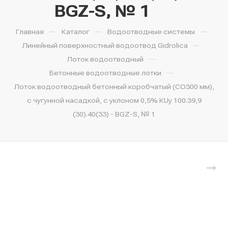
BGZ-S, № 1
—
—
—
Главная
Каталог
Водоотводные системы
—
Линейный поверхностный водоотвод Gidrolica
—
Лоток водоотводный
—
Бетонные водоотводные лотки
Лоток водоотводный бетонный коробчатый (СО300 мм),
с чугунной насадкой, с уклоном 0,5% КUу 100.39,9
(30).40(33) - BGZ-S, № 1