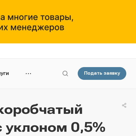
уги
Подать заявку
коробчатый
с уклоном 0,5%