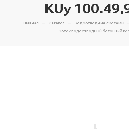
КUу 100.49,9
—
—
Главная
Каталог
Водоотводные системы
Лоток водоотводный бетонный короб