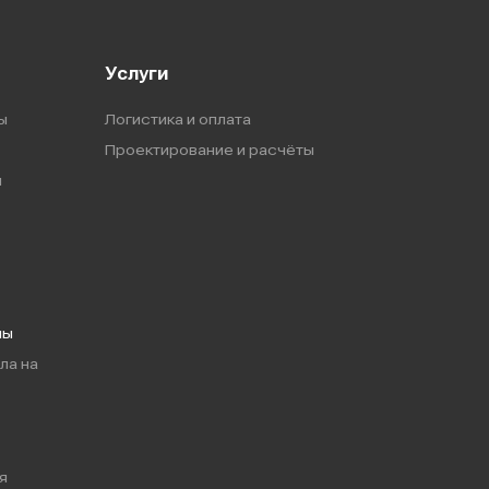
Услуги
ы
Логистика и оплата
Проектирование и расчёты
ы
мы
ла на
я