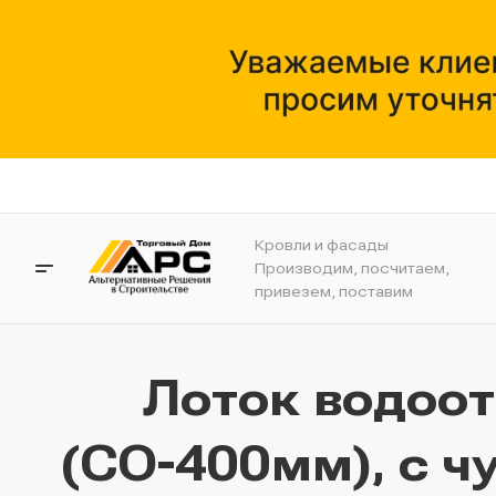
Кровли и фасады
Производим, посчитаем,
привезем, поставим
Лоток водоо
(СО-400мм), с ч