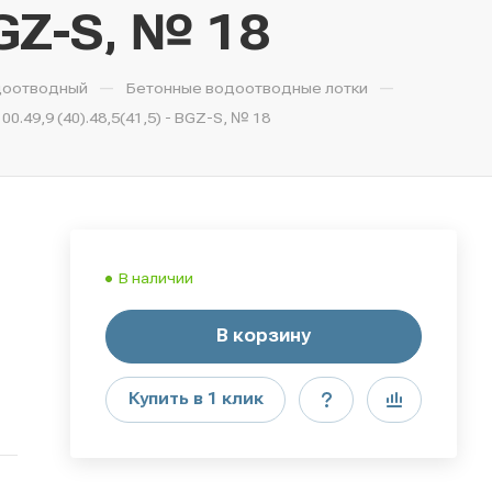
BGZ-S, № 18
—
—
доотводный
Бетонные водоотводные лотки
49,9 (40).48,5(41,5) - BGZ-S, № 18
В наличии
В корзину
Купить в 1 клик