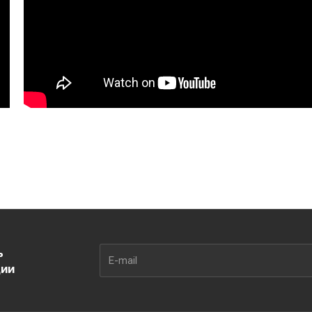
ь
ции