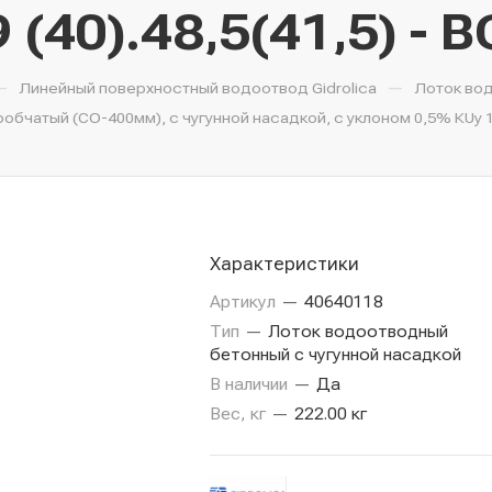
 (40).48,5(41,5) - 
—
—
Линейный поверхностный водоотвод Gidrolica
Лоток во
чатый (СО-400мм), с чугунной насадкой, с уклоном 0,5% КUу 100.
Характеристики
Артикул
—
40640118
Тип
—
Лоток водоотводный
бетонный с чугунной насадкой
В наличии
—
Да
Вес, кг
—
222.00 кг