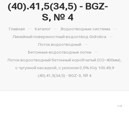
(40).41,5(34,5) - BGZ-
S, № 4
—
—
—
Главная
Каталог
Водоотводные системы
—
Линейный поверхностный водоотвод Gidrolica
—
Лоток водоотводный
—
Бетонные водоотводные лотки
Лоток водоотводный бетонный коробчатый (СО-400мм),
с чугунной насадкой, с уклоном 0,5% КUу 100.49,9
(40).41,5(34,5) - BGZ-S, № 4