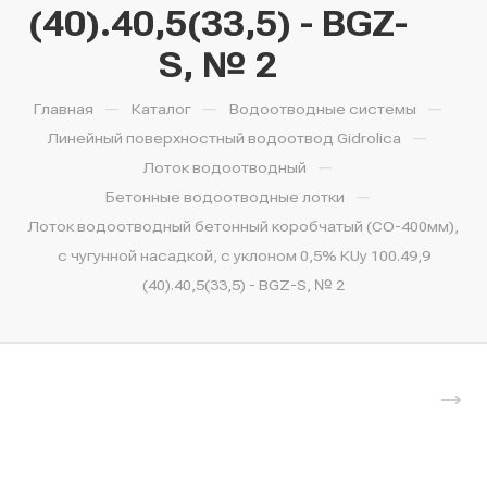
(40).40,5(33,5) - BGZ-
S, № 2
—
—
—
Главная
Каталог
Водоотводные системы
—
Линейный поверхностный водоотвод Gidrolica
—
Лоток водоотводный
—
Бетонные водоотводные лотки
Лоток водоотводный бетонный коробчатый (СО-400мм),
с чугунной насадкой, с уклоном 0,5% КUу 100.49,9
(40).40,5(33,5) - BGZ-S, № 2