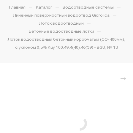
—
—
—
Главная
Каталог
Водоотводные системы
—
Линейный поверхностный водоотвод Gidrolica
—
Лоток водоотводный
—
Бетонные водоотводные лотки
Лоток водоотводный бетонный коробчатый (СО-400мм),
с уклоном 0,5% Кuу 100.49,4(40).46(39) - BGU, № 13