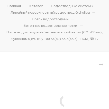
—
—
—
Главная
Каталог
Водоотводные системы
—
Линейный поверхностный водоотвод Gidrolica
—
Лоток водоотводный
—
Бетонные водоотводные лотки
Лоток водоотводный бетонный коробчатый (СО-400мм),
с уклоном 0,5% КUу 100.54(40).53,5(45,5) - BGМ, № 17