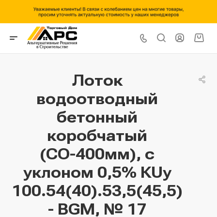
Лоток
водоотводный
бетонный
коробчатый
(СО-400мм), с
уклоном 0,5% КUу
100.54(40).53,5(45,5)
- BGМ, № 17