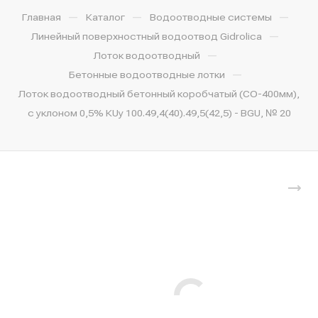
—
—
—
Главная
Каталог
Водоотводные системы
—
Линейный поверхностный водоотвод Gidrolica
—
Лоток водоотводный
—
Бетонные водоотводные лотки
Лоток водоотводный бетонный коробчатый (СО-400мм),
с уклоном 0,5% КUу 100.49,4(40).49,5(42,5) - BGU, № 20