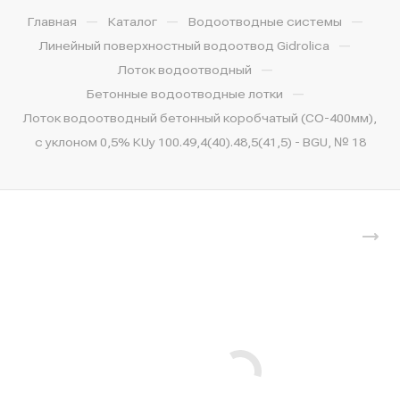
—
—
—
Главная
Каталог
Водоотводные системы
—
Линейный поверхностный водоотвод Gidrolica
—
Лоток водоотводный
—
Бетонные водоотводные лотки
Лоток водоотводный бетонный коробчатый (СО-400мм),
с уклоном 0,5% КUу 100.49,4(40).48,5(41,5) - BGU, № 18