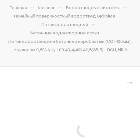
—
—
—
Главная
Каталог
Водоотводные системы
—
Линейный поверхностный водоотвод Gidrolica
—
Лоток водоотводный
—
Бетонные водоотводные лотки
Лоток водоотводный бетонный коробчатый (СО-400мм),
с уклоном 0,5% КUу 100.49,4(40).42,5(35,5) - BGU, № 6