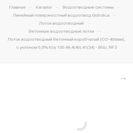
—
—
—
Главная
Каталог
Водоотводные системы
—
Линейный поверхностный водоотвод Gidrolica
—
Лоток водоотводный
—
Бетонные водоотводные лотки
Лоток водоотводный бетонный коробчатый (СО-400мм),
с уклоном 0,5% КUу 100.49,4(40).41(34) - BGU, № 3