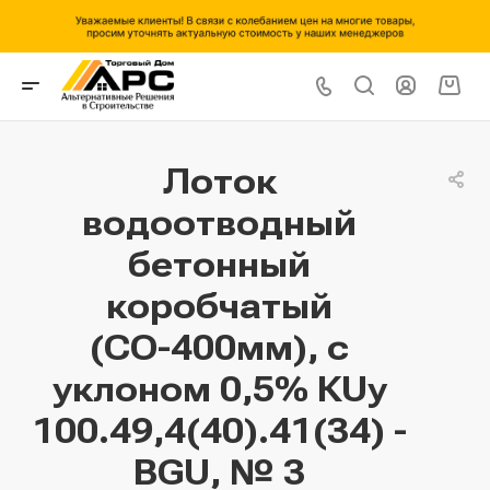
Лоток
водоотводный
бетонный
коробчатый
(СО-400мм), с
уклоном 0,5% КUу
100.49,4(40).41(34) -
BGU, № 3