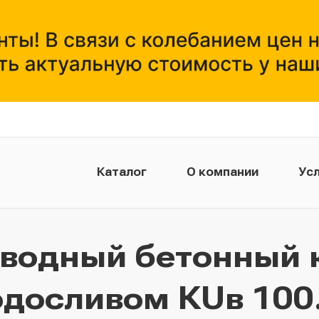
Каталог
О компании
Усл
тводный бетонный 
одосливом КUв 100.5