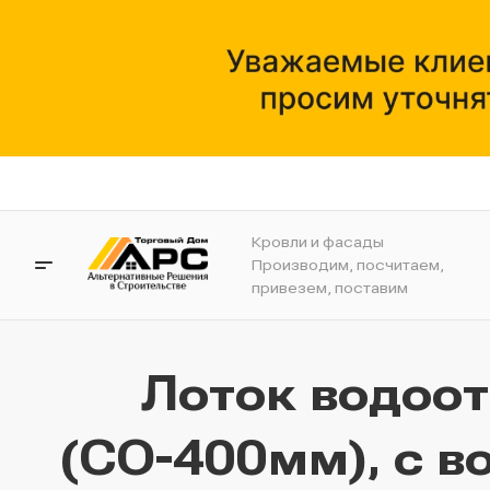
Кровли и фасады
Производим, посчитаем,
привезем, поставим
Лоток водоо
(СО-400мм), с в