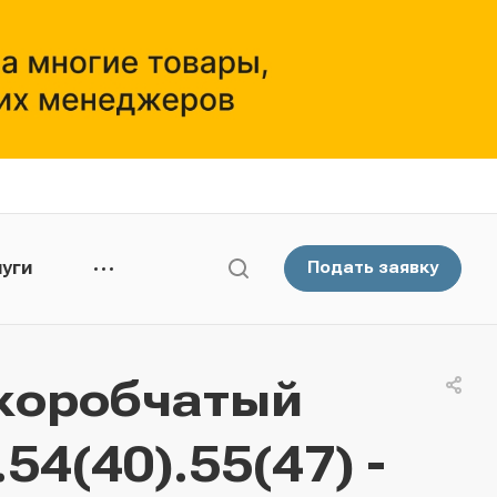
уги
Подать заявку
коробчатый
4(40).55(47) -