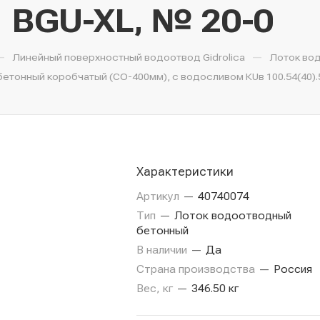
BGU-XL, № 20-0
—
—
Линейный поверхностный водоотвод Gidrolica
Лоток во
тонный коробчатый (СО-400мм), с водосливом КUв 100.54(40).5
Характеристики
Артикул
—
40740074
Тип
—
Лоток водоотводный
бетонный
В наличии
—
Да
Страна производства
—
Россия
Вес, кг
—
346.50 кг