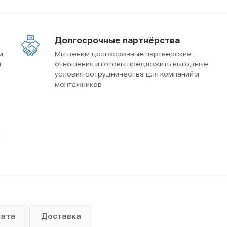
Долгосрочные партнёрства
и
Мы ценим долгосрочные партнерские
м
отношения и готовы предложить выгодные
условия сотрудничества для компаний и
монтажников
ы
лата
Доставка