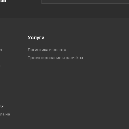
ции
Услуги
ы
Логистика и оплата
Проектирование и расчёты
ы
мы
ла на