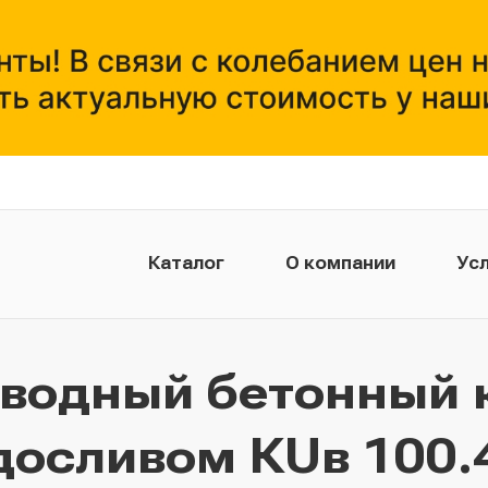
Каталог
О компании
Усл
тводный бетонный 
досливом КUв 100.49