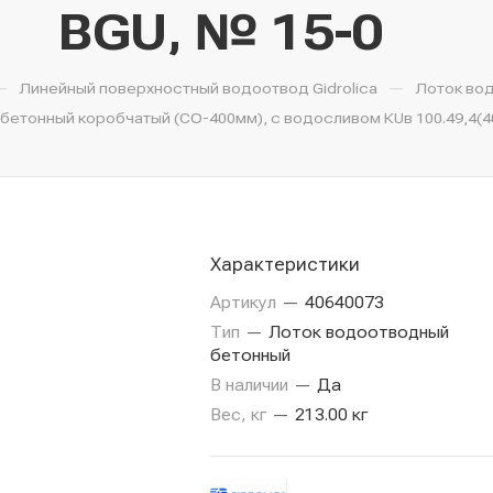
BGU, № 15-0
—
—
Линейный поверхностный водоотвод Gidrolica
Лоток во
етонный коробчатый (СО-400мм), с водосливом КUв 100.49,4(40)
Характеристики
Артикул
—
40640073
Тип
—
Лоток водоотводный
бетонный
В наличии
—
Да
Вес, кг
—
213.00 кг