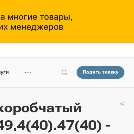
уги
Подать заявку
коробчатый
,4(40).47(40) -