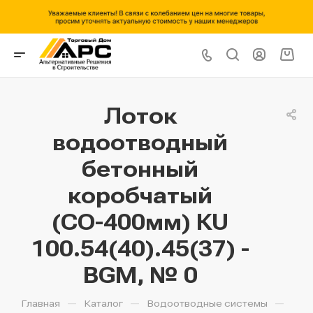
Лоток
водоотводный
бетонный
коробчатый
(СО-400мм) КU
100.54(40).45(37) -
BGМ, № 0
—
—
—
Главная
Каталог
Водоотводные системы