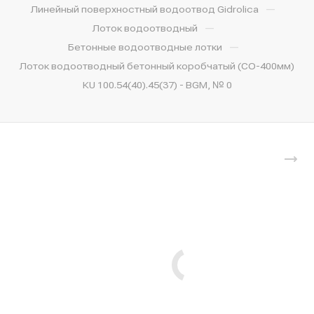
—
Линейный поверхностный водоотвод Gidrolica
—
Лоток водоотводный
—
Бетонные водоотводные лотки
Лоток водоотводный бетонный коробчатый (СО-400мм)
КU 100.54(40).45(37) - BGМ, № 0