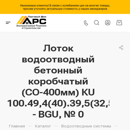
Лоток
водоотводный
бетонный
коробчатый
(СО-400мм) КU
100.49,4(40).39,5(32,5)
- BGU, № 0
—
—
—
Главная
Каталог
Водоотводные системы