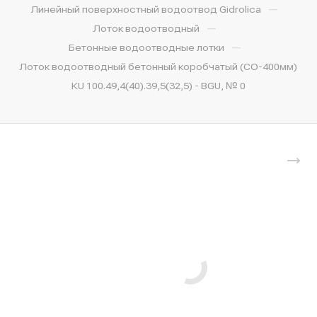
—
Линейный поверхностный водоотвод Gidrolica
—
Лоток водоотводный
—
Бетонные водоотводные лотки
Лоток водоотводный бетонный коробчатый (СО-400мм)
КU 100.49,4(40).39,5(32,5) - BGU, № 0