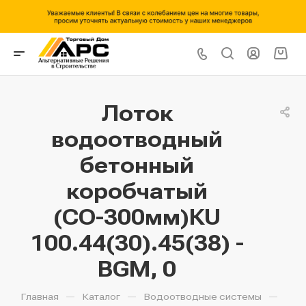
Лоток
водоотводный
бетонный
коробчатый
(СО-300мм)КU
100.44(30).45(38) -
BGМ, 0
—
—
—
Главная
Каталог
Водоотводные системы