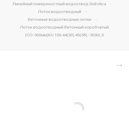
—
Линейный поверхностный водоотвод Gidrolica
—
Лоток водоотводный
—
Бетонные водоотводные лотки
Лоток водоотводный бетонный коробчатый
(СО-300мм)КU 100.44(30).45(38) - BGМ, 0