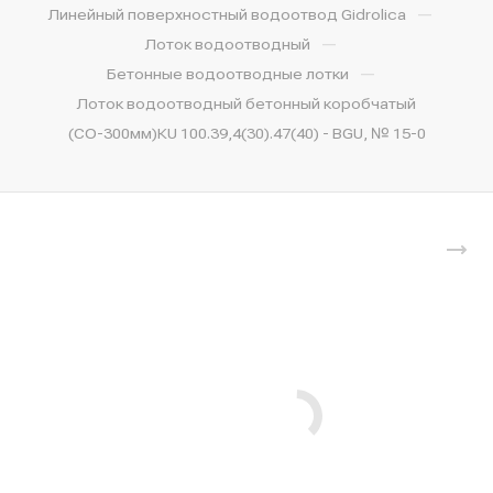
—
Линейный поверхностный водоотвод Gidrolica
—
Лоток водоотводный
—
Бетонные водоотводные лотки
Лоток водоотводный бетонный коробчатый
(СО-300мм)КU 100.39,4(30).47(40) - BGU, № 15-0