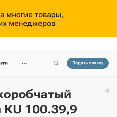
уги
Подать заявку
коробчатый
 КU 100.39,9