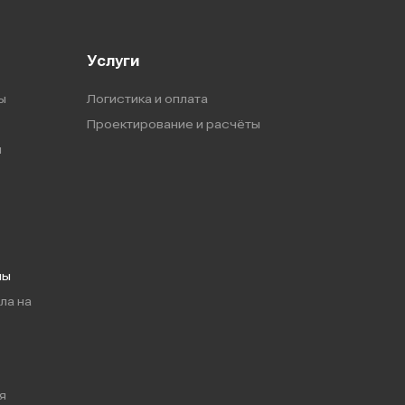
Услуги
ы
Логистика и оплата
Проектирование и расчёты
ы
мы
ла на
я