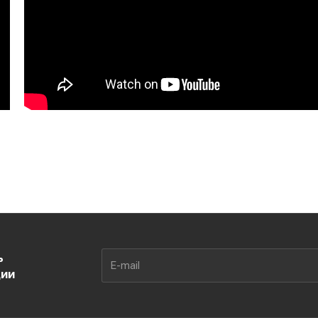
ь
ции