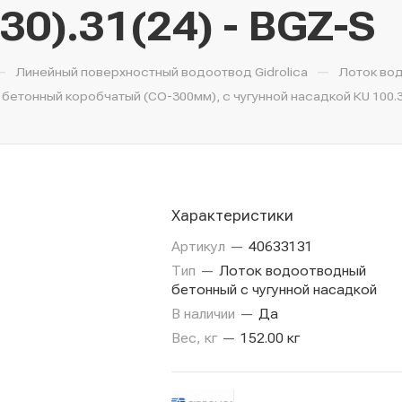
(30).31(24) - BGZ-S
—
—
Линейный поверхностный водоотвод Gidrolica
Лоток во
етонный коробчатый (СО-300мм), с чугунной насадкой КU 100.39,
Характеристики
Артикул
—
40633131
Тип
—
Лоток водоотводный
бетонный с чугунной насадкой
В наличии
—
Да
Вес, кг
—
152.00 кг