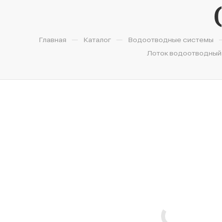
—
—
Главная
Каталог
Водоотводные системы
Лоток водоотводный б