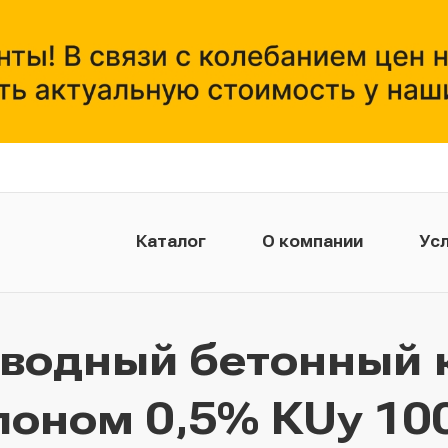
Каталог
О компании
Усл
тводный бетонный 
лоном 0,5% КUу 100.