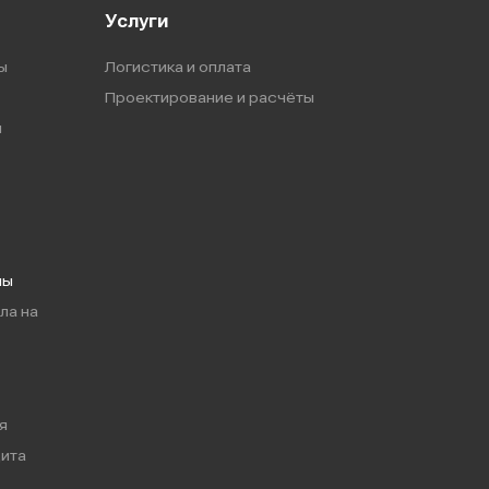
Услуги
ы
Логистика и оплата
Проектирование и расчёты
ы
мы
ла на
я
ита