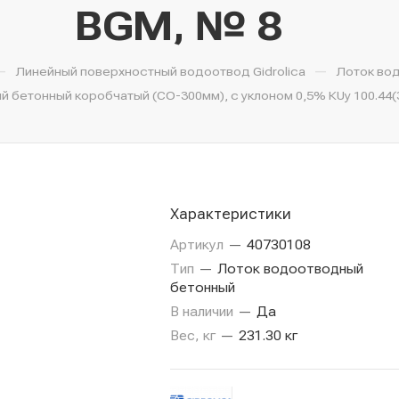
BGМ, № 8
—
—
Линейный поверхностный водоотвод Gidrolica
Лоток во
 бетонный коробчатый (СО-300мм), с уклоном 0,5% КUу 100.44(30
Характеристики
Артикул
—
40730108
Тип
—
Лоток водоотводный
бетонный
В наличии
—
Да
Вес, кг
—
231.30 кг