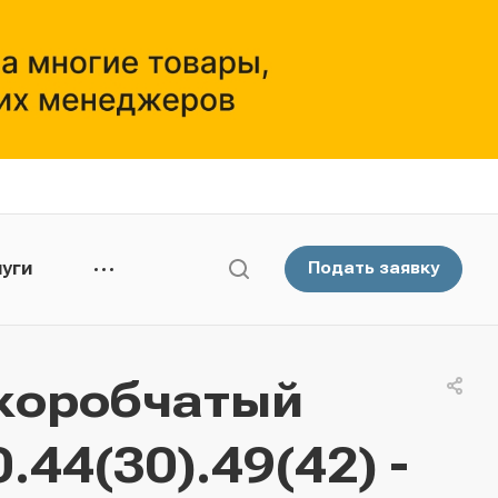
уги
Подать заявку
коробчатый
44(30).49(42) -