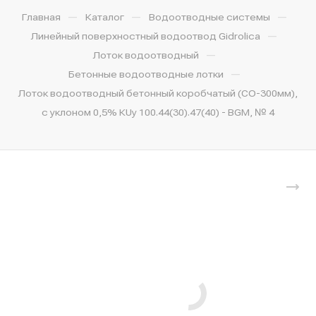
—
—
—
Главная
Каталог
Водоотводные системы
—
Линейный поверхностный водоотвод Gidrolica
—
Лоток водоотводный
—
Бетонные водоотводные лотки
Лоток водоотводный бетонный коробчатый (СО-300мм),
с уклоном 0,5% КUу 100.44(30).47(40) - BGМ, № 4