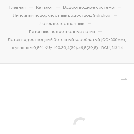
—
—
—
Главная
Каталог
Водоотводные системы
—
Линейный поверхностный водоотвод Gidrolica
—
Лоток водоотводный
—
Бетонные водоотводные лотки
Лоток водоотводный бетонный коробчатый (СО-300мм),
с уклоном 0,5% КUу 100.39,4(30).46,5(39,5) - BGU, № 14