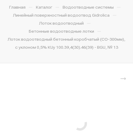
—
—
—
Главная
Каталог
Водоотводные системы
—
Линейный поверхностный водоотвод Gidrolica
—
Лоток водоотводный
—
Бетонные водоотводные лотки
Лоток водоотводный бетонный коробчатый (СО-300мм),
с уклоном 0,5% КUу 100.39,4(30).46(39) - BGU, № 13