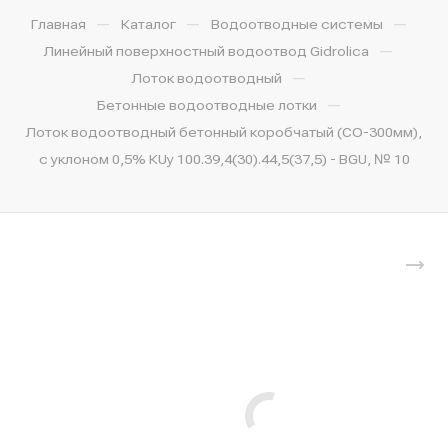
—
—
—
Главная
Каталог
Водоотводные системы
—
Линейный поверхностный водоотвод Gidrolica
—
Лоток водоотводный
—
Бетонные водоотводные лотки
Лоток водоотводный бетонный коробчатый (СО-300мм),
с уклоном 0,5% КUу 100.39,4(30).44,5(37,5) - BGU, № 10