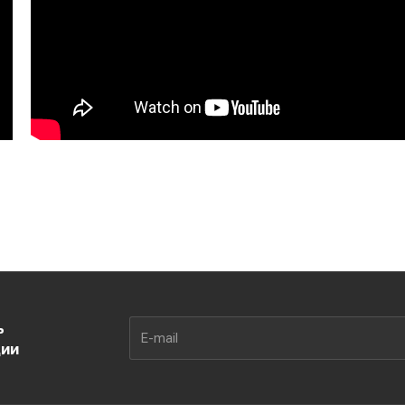
ь
ции