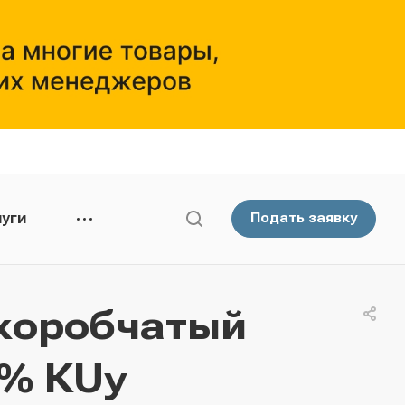
уги
Подать заявку
коробчатый
5% КUу