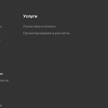
Услуги
ы
Логистика и оплата
Проектирование и расчёты
ы
мы
ла на
я