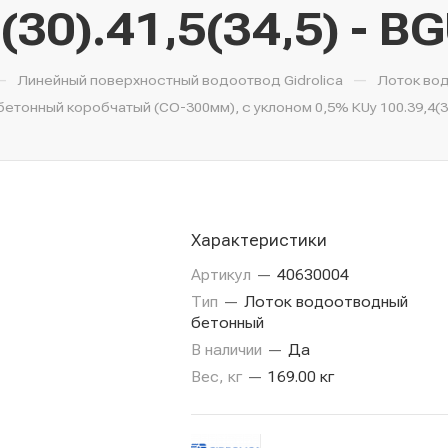
(30).41,5(34,5) - B
—
—
Линейный поверхностный водоотвод Gidrolica
Лоток во
тонный коробчатый (СО-300мм), с уклоном 0,5% КUу 100.39,4(30)
Характеристики
Артикул
—
40630004
Тип
—
Лоток водоотводный
бетонный
В наличии
—
Да
Вес, кг
—
169.00 кг