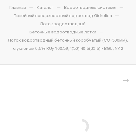
—
—
—
Главная
Каталог
Водоотводные системы
—
Линейный поверхностный водоотвод Gidrolica
—
Лоток водоотводный
—
Бетонные водоотводные лотки
Лоток водоотводный бетонный коробчатый (СО-300мм),
с уклоном 0,5% КUу 100.39,4(30).40,5(33,5) - BGU, № 2