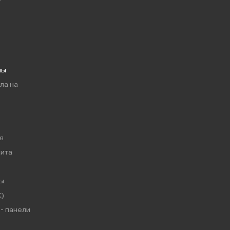
мы
ла на
я
ита
ы
)
- панели