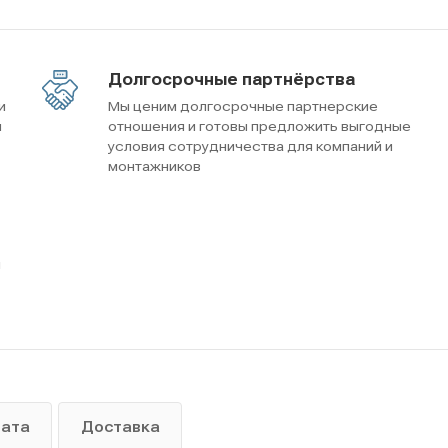
Долгосрочные партнёрства
и
Мы ценим долгосрочные партнерские
м
отношения и готовы предложить выгодные
условия сотрудничества для компаний и
монтажников
ы
лата
Доставка