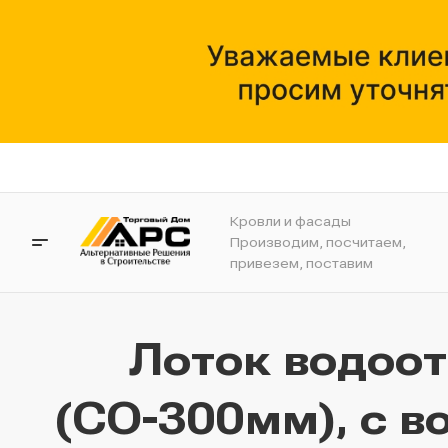
Кровли и фасады
Производим, посчитаем,
привезем, поставим
Лоток водоо
(СО-300мм), с в