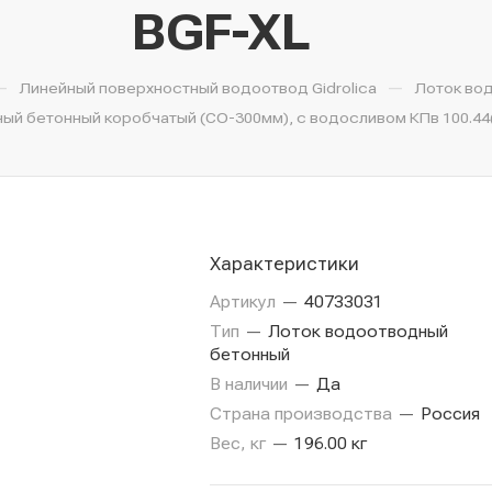
BGF-XL
—
—
Линейный поверхностный водоотвод Gidrolica
Лоток во
й бетонный коробчатый (СО-300мм), с водосливом КПв 100.44(3
Характеристики
Артикул
—
40733031
Тип
—
Лоток водоотводный
бетонный
В наличии
—
Да
Страна производства
—
Россия
Вес, кг
—
196.00 кг