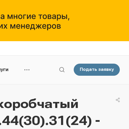
уги
Подать заявку
коробчатый
4(30).31(24) -