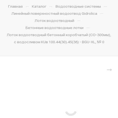
—
—
—
Главная
Каталог
Водоотводные системы
—
Линейный поверхностный водоотвод Gidrolica
—
Лоток водоотводный
—
Бетонные водоотводные лотки
Лоток водоотводный бетонный коробчатый (СО-300мм),
с водосливом КUв 100.44(30).45(38) - BGU-XL, № 0