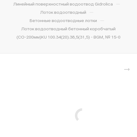
—
Линейный поверхностный водоотвод Gidrolica
—
Лоток водоотводный
—
Бетонные водоотводные лотки
Лоток водоотводный бетонный коробчатый
(СО-200мм)КU 100.34(20).38,5(31,5) - BGМ, № 15-0