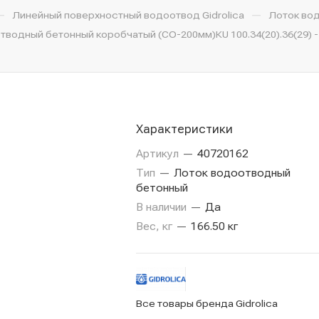
—
—
Линейный поверхностный водоотвод Gidrolica
Лоток во
тводный бетонный коробчатый (СО-200мм)КU 100.34(20).36(29) -
Характеристики
Артикул
—
40720162
Тип
—
Лоток водоотводный
бетонный
В наличии
—
Да
Вес, кг
—
166.50 кг
Все товары бренда Gidrolica