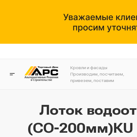
Кровли и фасады
Производим, посчитаем,
привезем, поставим
Лоток водоо
(СО-200мм)КU 1