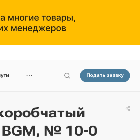
уги
Подать заявку
коробчатый
- BGМ, № 10-0