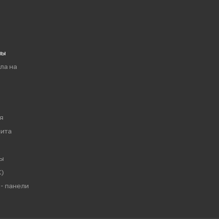
мы
ла на
я
ита
ы
)
- панели